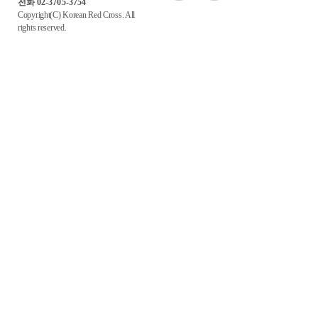
전화 02-3705-3754
Copyright(C) Korean Red Cross. All
rights reserved.