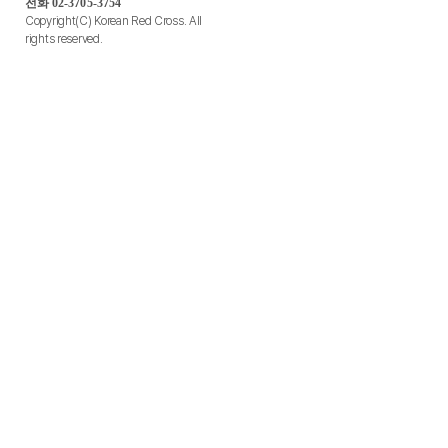
전화 02-3705-3754
Copyright(C) Korean Red Cross. All
rights reserved.